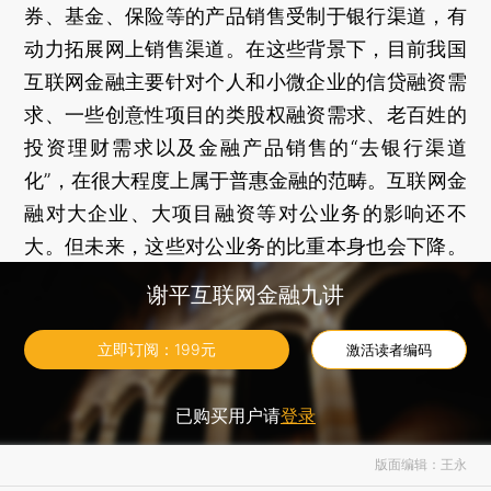
券、基金、保险等的产品销售受制于银行渠道，有
动力拓展网上销售渠道。在这些背景下，目前我国
互联网金融主要针对个人和小微企业的信贷融资需
求、一些创意性项目的类股权融资需求、老百姓的
投资理财需求以及金融产品销售的“去银行渠道
化”，在很大程度上属于普惠金融的范畴。互联网金
融对大企业、大项目融资等对公业务的影响还不
大。但未来，这些对公业务的比重本身也会下降。
此外，我国金融资源长期集中在中央和国有部门。
谢平互联网金融九讲
未来10年内，一个可预见的趋势是，大量金融资源
将从中央分散到地方，从国有部门转移到私营部
立即订阅：
199
元
激活读者编码
门。金融资源分配格局的这种深刻变化，也会促进
互联网金融的发展。
已购买用户请
登录
版面编辑：王永